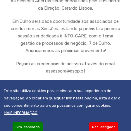
As Sessões Abertas serão conduzidas pelo Presidente
da Direção,
Gerardo Lisboa
.
Em Julho será dada oportunidade aos associados de
conduzirem as Sessões, estando já prevista a primeira
sessão ser dedicada à
INFO-CARE
, com o tema
gestão de processos de negócio, 7 de Julho.
Anunciaremos as próximas brevemente!
Peçam as credenciais de acesso através do email
assessora@esop.pt
Este site utiliza cookies para melhorar a sua experiência de
navegação. Ao clicar em qualquer link nesta página, está a dar o
seu consentimento para que possamos configurar cookies.
MAIS INFORMAÇÃO
Sim, concordo
Não, obrigado