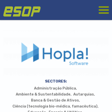
Passar
Logótipo
para
o
conteúdo
principal
SECTORES:
Administração Pública
Ambiente & Sustentabilidade
Autarquias
Banca & Gestão de Ativos
Ciência (tecnologia bio-médica, famacêutica)