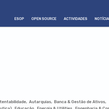
MENU
ESOP
OPEN SOURCE
ACTIVIDADES
NOTÍCI
PORTUGUÊS
tentabilidade
Autarquias
Banca & Gestão de Ativos
utica)
Educação
Energia & Utilities
Engenharia & Co