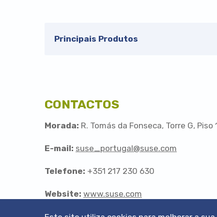
Principais Produtos
CONTACTOS
Morada:
R. Tomás da Fonseca, Torre G, Piso 
E-mail:
suse_portugal@suse.com
Telefone:
+351 217 230 630
Website:
www.suse.com