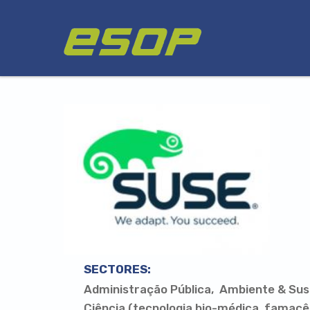
Passar
Logótipo
para
o
conteúdo
principal
SECTORES:
Administração Pública
Ambiente & Sus
Ciência (tecnologia bio-médica, famacê