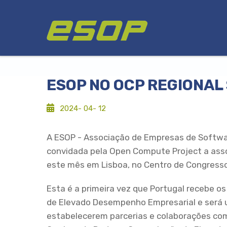
Passar
Logótipo
para
o
conteúdo
principal
ESOP NO OCP REGIONAL
2024- 04- 12
A ESOP - Associação de Empresas de Softwa
convidada pela Open Compute Project a assoc
este mês em Lisboa, no Centro de Congressos
Esta é a primeira vez que Portugal recebe 
de Elevado Desempenho Empresarial e será 
estabelecerem parcerias e colaborações co