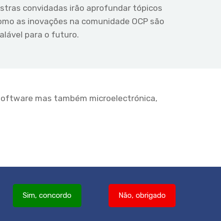
estras convidadas irão aprofundar tópicos
 como as inovações na comunidade OCP são
lável para o futuro.
software mas também microelectrónica,
Sim, concordo
Não, obrigado