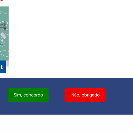
Sim, concordo
Não, obrigado