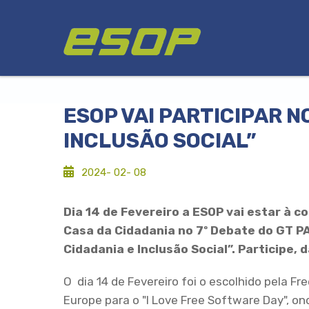
Passar
Logótipo
para
o
conteúdo
principal
ESOP VAI PARTICIPAR N
INCLUSÃO SOCIAL”
2024- 02- 08
Dia 14 de Fevereiro a ESOP vai estar à c
Casa da Cidadania no 7º Debate do GT P
Cidadania e Inclusão Social”. Participe, 
O dia 14 de Fevereiro foi o escolhido pela F
Europe para o "I Love Free Software Day", o