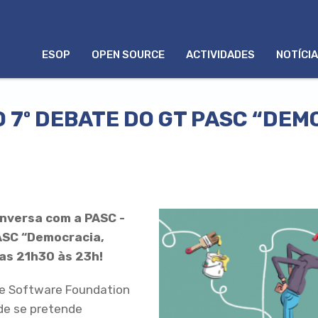
MENU
ESOP
OPEN SOURCE
ACTIVIDADES
NOTÍCI
PORTUGUÊS
O 7º DEBATE DO GT PASC “DEM
onversa com a PASC -
ASC “Democracia,
das 21h30 às 23h!
ree Software Foundation
nde se pretende