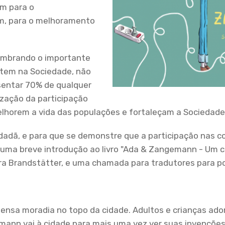
em para o
im, para o melhoramento
lembrando o importante
 tem na Sociedade, não
sentar 70% de qualquer
zação da participação
elhorem a vida das populações e fortaleçam a Sociedade
dadã, e para que se demonstre que a participação nas 
á uma breve introdução ao livro "Ada & Zangemann - Um 
ra Brandstätter, e uma chamada para tradutores para p
nsa moradia no topo da cidade. Adultos e crianças ado
mann vai à cidade para mais uma vez ver suas invenções 