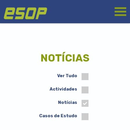
Passar
Logótipo
para
o
conteúdo
principal
NOTÍCIAS
Ver Tudo
Actividades
Notícias
Casos de Estudo