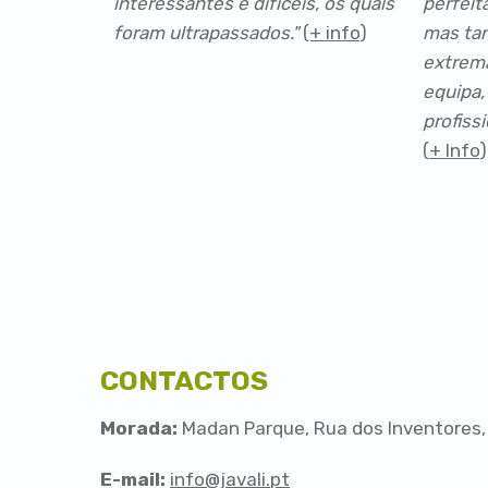
interessantes e difíceis, os quais
perfeit
foram ultrapassados."
(+ info
)
mas tam
extrema
equipa,
profiss
(
+ Info
)
CONTACTOS
Morada:
Madan Parque, Rua dos Inventores,
E-mail:
info@javali.pt