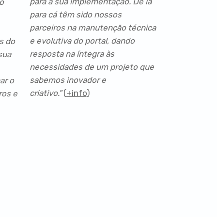
para a sua implementação. De lá
o
para cá têm sido nossos
parceiros na manutenção técnica
e evolutiva do portal, dando
s do
resposta na íntegra às
 sua
necessidades de um projeto que
sabemos inovador e
ar o
criativo."
(
+info
)
ros e