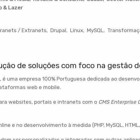
o & Lazer
ntranets / Extranets
Drupal
Linux
MySQL
Transformaçã
ução de soluções com foco na gestão d
ali, é uma empresa 100% Portuguesa dedicada ao desenv
ataformas web e mobile.
a websites, portais e intranets com o
CMS
Enterprise 
ne e no desenvolvimento à medida (PHP, MySQL, HTML, Li
dem ser personalizadas e integradas com outras aplica