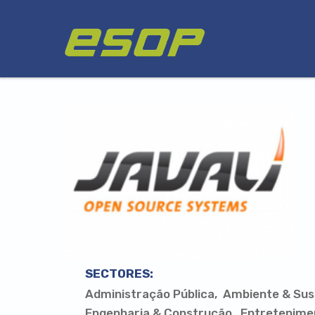
Passar
Logótipo
para
o
conteúdo
principal
SECTORES:
Administração Pública
Ambiente & Sus
Engenharia & Construção
Entretenime