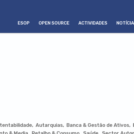
MENU
ESOP
OPEN SOURCE
ACTIVIDADES
NOTÍCI
PORTUGUÊS
tentabilidade
Autarquias
Banca & Gestão de Ativos
nto & Media
Retalho & Consumo
Saúde
Sector Autom